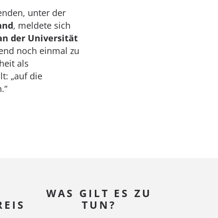
nden, unter der
and
, meldete sich
an der Universität
end noch einmal zu
eit als
t: „auf die
.“
WAS GILT ES ZU
EIS
TUN?