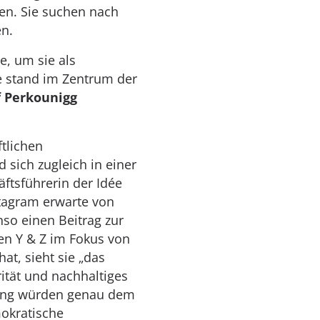
en. Sie suchen nach
en.
e, um sie als
e stand im Zentrum der
f Perkounigg
ftlichen
 sich zugleich in einer
äftsführerin der Idée
tagram erwarte von
o einen Beitrag zur
nen Y & Z im Fokus von
t, sieht sie „das
rität und nachhaltiges
rung würden genau dem
mokratische