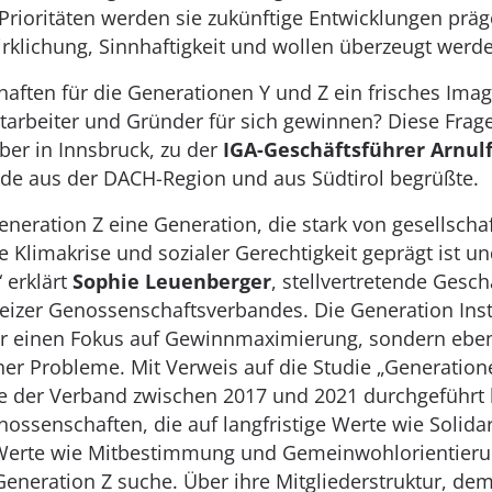
rioritäten werden sie zukünftige Entwicklungen präg
irklichung, Sinnhaftigkeit und wollen überzeugt werd
ften für die Generationen Y und Z ein frisches Imag
itarbeiter und Gründer für sich gewinnen? Diese Frag
er in Innsbruck, zu der
IGA-Geschäftsführer Arnul
de aus der DACH-Region und aus Südtirol begrüßte.
eneration Z eine Generation, die stark von gesellscha
Klimakrise und sozialer Gerechtigkeit geprägt ist und
 erklärt
Sophie Leuenberger
, stellvertretende Gesch
eizer Genossenschaftsverbandes. Die Generation Ins
r einen Fokus auf Gewinnmaximierung, sondern ebens
her Probleme. Mit Verweis auf die Studie „Generatio
e der Verband zwischen 2017 und 2021 durchgeführt ha
nossenschaften, die auf langfristige Werte wie Solida
“ Werte wie Mitbestimmung und Gemeinwohlorientie
eneration Z suche. Über ihre Mitgliederstruktur, de