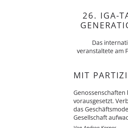
26. IGA-
GENERATI
Das internat
veranstaltete am 
MIT PARTIZ
Genossenschaften li
vorausgesetzt. Ver
das Geschäftsmodell
Gesellschaft aufwa
Von Andrea Karner