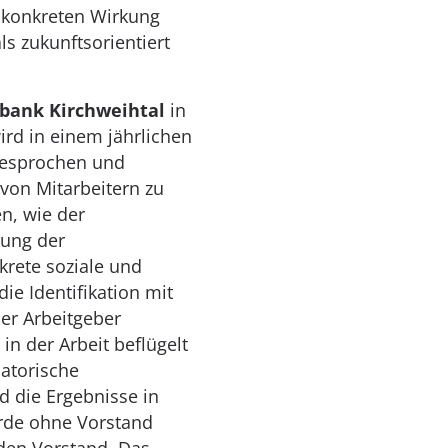
r konkreten Wirkung
s zukunftsorientiert
nbank Kirchweihtal
in
rd in einem jährlichen
gesprochen und
on Mitarbeitern zu
n, wie der
gung der
krete soziale und
ie Identifikation mit
her Arbeitgeber
in der Arbeit beflügelt
satorische
d die Ergebnisse in
rde ohne Vorstand