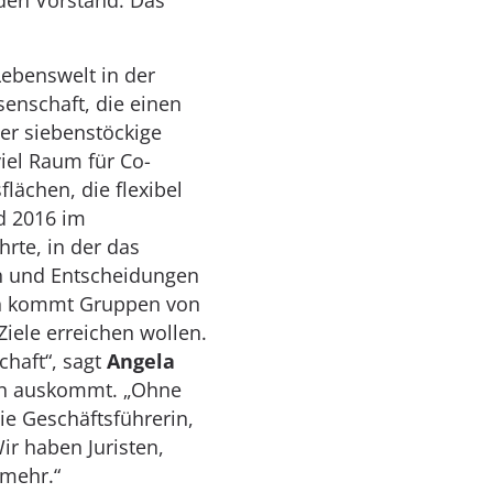
den Vorstand. Das
ebenswelt in der
senschaft, die einen
er siebenstöckige
iel Raum für Co-
ächen, die flexibel
d 2016 im
rte, in der das
ch und Entscheidungen
en kommt Gruppen von
le erreichen wollen.
chaft“, sagt
Angela
tern auskommt. „Ohne
ie Geschäftsführerin,
ir haben Juristen,
 mehr.“