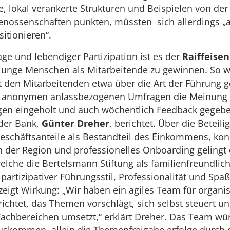
, lokal verankerte Strukturen und Beispielen von de
enossenschaften punkten, müssten sich allerdings „al
itionieren“.
ge und lebendiger Partizipation ist es der
Raiffeise
unge Menschen als Mitarbeitende zu gewinnen. So wi
 den Mitarbeitenden etwa über die Art der Führung 
in anonymen anlassbezogenen Umfragen die Meinung v
ngen eingeholt und auch wöchentlich Feedback gegebe
der Bank,
Günter Dreher
, berichtet. Über die Beteili
eschäftsanteile als Bestandteil des Einkommens, kon
n der Region und professionelles Onboarding gelingt d
elche die Bertelsmann Stiftung als familienfreundlic
partizipativer Führungsstil, Professionalität und Spaß 
zeigt Wirkung: „Wir haben ein agiles Team für organi
chtet, das Themen vorschlägt, sich selbst steuert un
chbereichen umsetzt,“ erklärt Dreher. Das Team wü