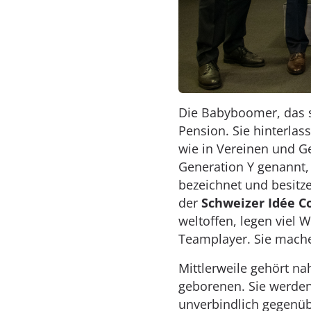
Die Babyboomer, das s
Pension. Sie hinterla
wie in Vereinen und G
Generation Y genannt, 
bezeichnet und besitz
der
Schweizer Idée C
weltoffen, legen viel 
Teamplayer. Sie machen
Mittlerweile gehört na
geborenen. Sie werden 
unverbindlich gegenüb