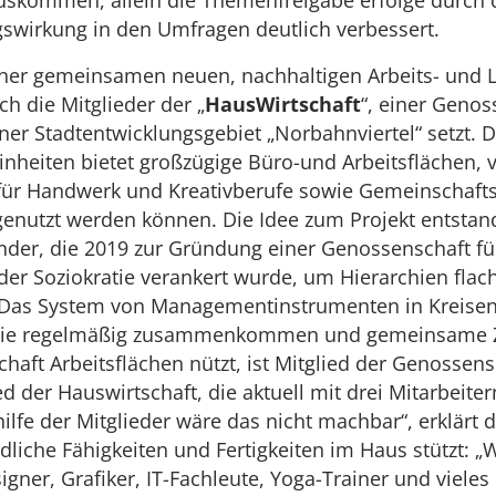
uskommen, allein die Themenfreigabe erfolge durch 
swirkung in den Umfragen deutlich verbessert.
ner gemeinsamen neuen, nachhaltigen Arbeits- und L
ch die Mitglieder der „
HausWirtschaft
“, einer Genos
er Stadtentwicklungsgebiet „Norbahnviertel“ setzt. D
heiten bietet großzügige Büro-und Arbeitsflächen, v
für Handwerk und Kreativberufe sowie Gemeinschaftsfl
enutzt werden können. Die Idee zum Projekt entstan
der, die 2019 zur Gründung einer Genossenschaft füh
der Soziokratie verankert wurde, um Hierarchien fla
. Das System von Managementinstrumenten in Kreis
ie regelmäßig zusammenkommen und gemeinsame Zie
haft Arbeitsflächen nützt, ist Mitglied der Genossens
ed der Hauswirtschaft, die aktuell mit drei Mitarbei
ilfe der Mitglieder wäre das nicht machbar“, erklärt d
dliche Fähigkeiten und Fertigkeiten im Haus stützt: „W
gner, Grafiker, IT-Fachleute, Yoga-Trainer und vieles