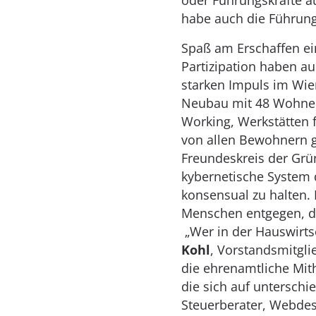
oder Führungskräfte a
habe auch die Führung
Spaß am Erschaffen ei
Partizipation haben au
starken Impuls im Wien
Neubau mit 48 Wohnein
Working, Werkstätten 
von allen Bewohnern g
Freundeskreis der Grün
kybernetische System 
konsensual zu halten
Menschen entgegen, d
„Wer in der Hauswirtsc
Kohl
, Vorstandsmitgli
die ehrenamtliche Mith
die sich auf unterschie
Steuerberater, Webdesi