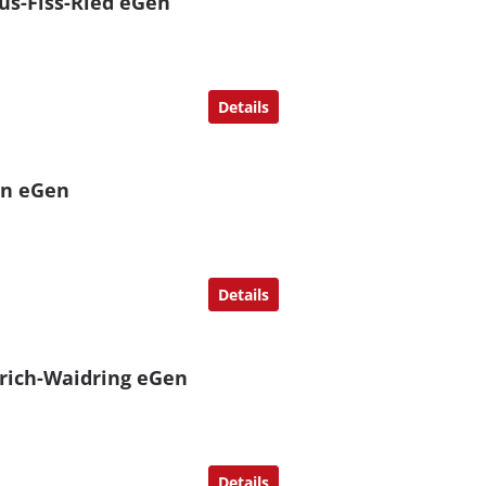
us-Fiss-Ried eGen
Details
en eGen
Details
lrich-Waidring eGen
Details