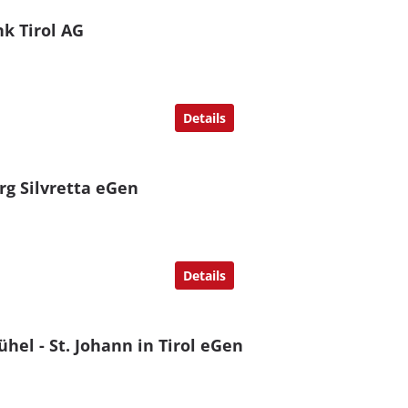
k Tirol AG
Details
rg Silvretta eGen
Details
hel - St. Johann in Tirol eGen