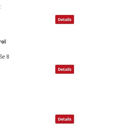
2
Details
rol
ße 8
Details
Details