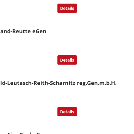
Details
land-Reutte eGen
Details
ld-Leutasch-Reith-Scharnitz reg.Gen.m.b.H.
Details