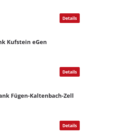
Details
nk Kufstein eGen
Details
ank Fügen-Kaltenbach-Zell
Details